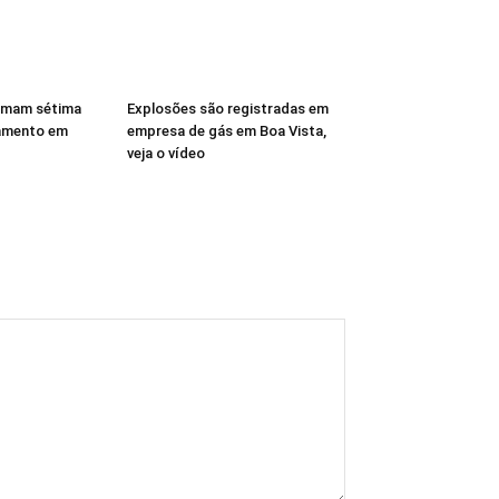
rmam sétima
Explosões são registradas em
amento em
empresa de gás em Boa Vista,
veja o vídeo