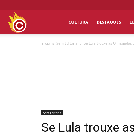
Chumbo
CULTURA
DESTAQUES
E
Início
Sem Editoria
Se Lula trouxe as Olimpíadas d
Grosso
Sem Editoria
Se Lula trouxe a