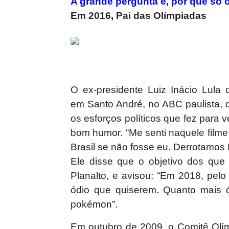
A grande pergunta é, por que só 
Em 2016, Pai das Olímpiadas
O ex-presidente Luiz Inácio Lula
em Santo André, no ABC paulista, 
os esforços políticos que fez para 
bom humor. “Me senti naquele film
Brasil se não fosse eu. Derrotamos 
Ele disse que o objetivo dos que 
Planalto, e avisou: “Em 2018, pel
ódio que quiserem. Quanto mais ó
pokémon”.
Em outubro de 2009, o Comitê Olím