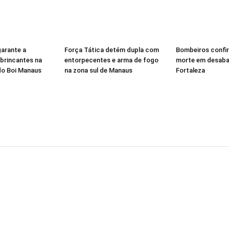
garante a
Força Tática detém dupla com
Bombeiros confi
brincantes na
entorpecentes e arma de fogo
morte em desab
 do Boi Manaus
na zona sul de Manaus
Fortaleza