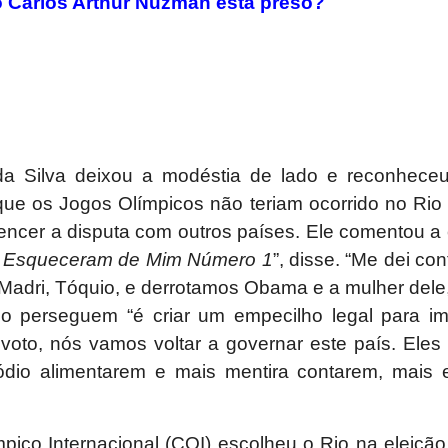
o Carlos Arthur Nuzman está preso?
 da Silva deixou a modéstia de lado e reconheceu
que os Jogos Olímpicos não teriam ocorrido no Ri
vencer a disputa com outros países. Ele comentou a
e
Esqueceram de Mim Número 1
”, disse. “Me dei co
Madri, Tóquio, e derrotamos Obama e a mulher dele,
o perseguem “é criar um empecilho legal para im
o voto, nós vamos voltar a governar este país. Ele
dio alimentarem e mais mentira contarem, mais 
pico Internacional (COI) escolheu o Rio na eleiçã