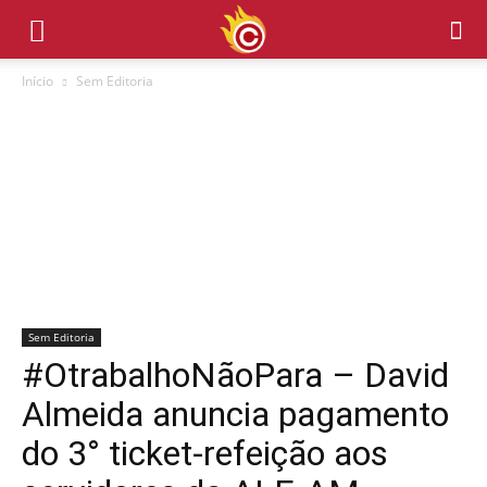
Início
Sem Editoria
Sem Editoria
#OtrabalhoNãoPara – David
Almeida anuncia pagamento
do 3° ticket-refeição aos