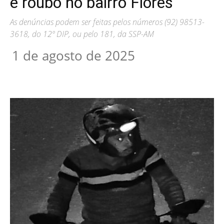
e roubo no bairro Flores
As denúncias podem ser feitas pelos números (92) 98513-
3618, do 12º DIP, ou pelo 181, da SSP-AM
1 de agosto de 2025