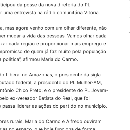
rticipou da posse da nova diretoria do PL
 uma entrevista na rádio comunitária Vitória.
va, mas agora venho com um olhar diferente, não
r mudar a vida das pessoas. Vamos olhar cada
rizar cada região e proporcionar mais emprego e
mpromisso de quem já faz muito pela população
a política”, afirmou Maria do Carmo.
o Liberal no Amazonas, o presidente da sigla
putado federal; a presidente do PL Mulher-AM,
ntônio Chico Preto; e o presidente do PL Jovem-
pelo ex-vereador Batista do Real, que foi
 passa liderar as ações do partido no município.
ores rurais, Maria do Carmo e Alfredo ouviram
rias no espaço, que hoje funciona de forma