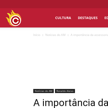
Chumbo
CULTURA
DESTAQUES
E
Início
Notícias do AM
A importância da assessoria
Grosso
Notícias do AM
Ronaldo Aleixo
A importância da