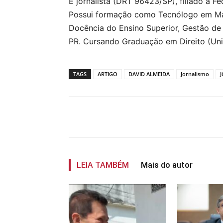
É jornalista (DRT 96423/SP), filiado à F
Possui formação como Tecnólogo em Mark
Docência do Ensino Superior, Gestão de M
PR. Cursando Graduação em Direito (Uni
TAGS
ARTIGO
DAVID ALMEIDA
Jornalismo
Compartilhar
LEIA TAMBÉM
Mais do autor