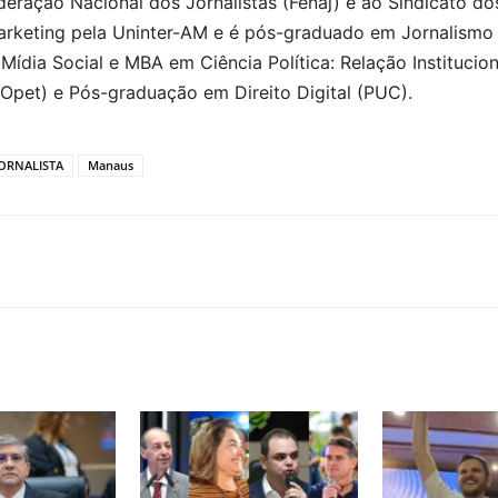
ederação Nacional dos Jornalistas (Fenaj) e ao Sindicato do
eting pela Uninter-AM e é pós-graduado em Jornalismo Dig
ídia Social e MBA em Ciência Política: Relação Institucio
Opet) e Pós-graduação em Direito Digital (PUC).
JORNALISTA
Manaus