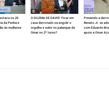
destaca os 20
O DILEMA DE DAVID: Ficar em
Prevendo a derro
ia da Penha e
casa derrotado ou engolir o
Renato Jr. se adi
ão às mulheres
orgulho e subir no palanque de
com Eduardo Brag
Omar no 2º turno?
apoio a Omar Aziz