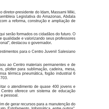
 diretor-presidente do Idam, Massami Miki,
sembleia Legislativa do Amazonas, Abdala
com a reforma, construção e ampliação de
ui serão formados os cidadãos do futuro. O
e qualidade e valorizando seus professores
ional”, destacou o governador
.
stimentos para o Centro Juvenil Salesiano
sou ao Centro materiais permanentes e de
s, plotter para sublimação, cadeira, mesa,
nsa térmica pneumática, fogão industrial 6
.703.
ilitar o atendimento de quase 400 jovens e
 O Centro oferece um sistema de educação
 e pessoal.
além de gerar recursos para a manutenção do
o, Estofamento, Informática, entre outros”,