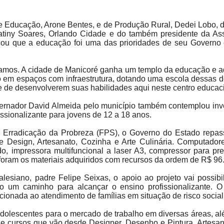
Educação, Arone Bentes, e de Produção Rural, Dedei Lobo, do
atiny Soares, Orlando Cidade e do também presidente da As
cou que a educação foi uma das prioridades de seu Governo 
amos. A cidade de Manicoré ganha um templo da educação e aq
do em espaços com infraestrutura, dotando uma escola dessas d
de de desenvolverem suas habilidades aqui neste centro educac
rnador David Almeida pelo município também contemplou inve
ssionalizante para jovens de 12 a 18 anos.
Erradicação da Probreza (FPS), o Governo do Estado repas
e Design, Artesanato, Cozinha e Arte Culinária. Computadore
o, impressora multifuncional a laser A3, compressor para pre
 foram os materiais adquiridos com recursos da ordem de R$ 96
lesiano, padre Felipe Seixas, o apoio ao projeto vai possib
ão um caminho para alcançar o ensino profissionalizante.
cionada ao atendimento de famílias em situação de risco social
 adolescentes para o mercado de trabalho em diversas áreas, 
de cursos que vão desde Designer, Desenho e Pintura, Artesanat