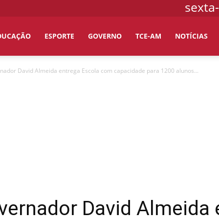
sexta-
DUCAÇÃO
ESPORTE
GOVERNO
TCE-AM
NOTÍCIAS
nador David Almeida entrega Escola com capacidade para 1200 alunos...
vernador David Almeida 