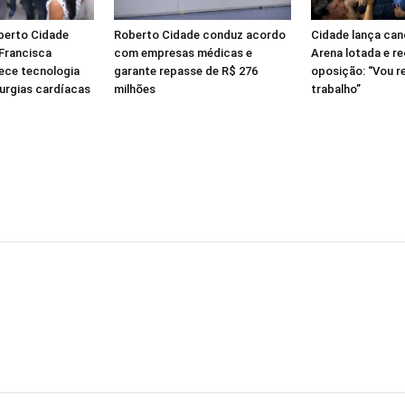
berto Cidade
Roberto Cidade conduz acordo
Cidade lança ca
 Francisca
com empresas médicas e
Arena lotada e r
ece tecnologia
garante repasse de R$ 276
oposição: “Vou 
rurgias cardíacas
milhões
trabalho”