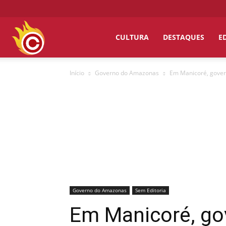
Chumbo
CULTURA
DESTAQUES
E
Início
Governo do Amazonas
Em Manicoré, gover
Grosso
Governo do Amazonas
Sem Editoria
Em Manicoré, go