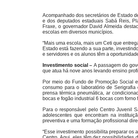
Acompanhado dos secretários de Estado de 
e dos deputados estaduais Sabá Reis, Pl
Fraxe, o governador David Almeida desta
escolas em diversos municípios.
“Mais uma escola, mais um Ceti que entreg
Estado está fazendo a sua parte, investin
e servidores e os alunos têm a oportunida
Investimento social –
A passagem do gove
que atua há nove anos levando ensino profi
Por meio do Fundo de Promoção Social e 
consumo para o laboratório de Serigrafia 
prensa térmica pneumática, ar condicionad
bocas e fogão industrial 6 bocas com forno
Para o responsável pelo Centro Juvenil Sa
adolescentes que encontram na instituiç
preventiva e uma formação profissional dire
“Esse investimento possibilita preparar os
Centro. Aqui, eles têm dez possibilidades 