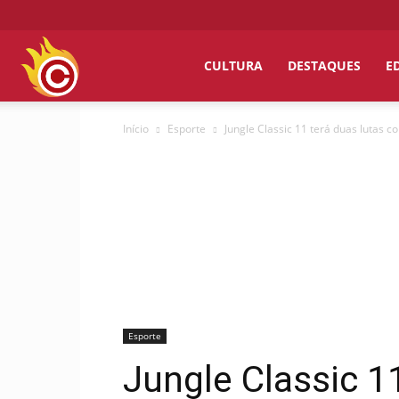
Chumbo
CULTURA
DESTAQUES
E
Início
Esporte
Jungle Classic 11 terá duas lutas c
Grosso
Esporte
Jungle Classic 1