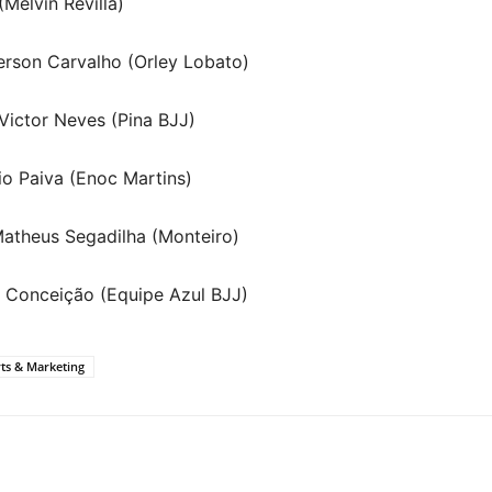
(Melvin Revilla)
Emerson Carvalho (Orley Lobato)
 Victor Neves (Pina BJJ)
io Paiva (Enoc Martins)
Matheus Segadilha (Monteiro)
o Conceição (Equipe Azul BJJ)
ts & Marketing