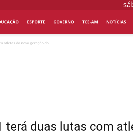
sá
DUCAÇÃO
ESPORTE
GOVERNO
TCE-AM
NOTÍCIAS
om atletas da nova geração do...
1 terá duas lutas com at