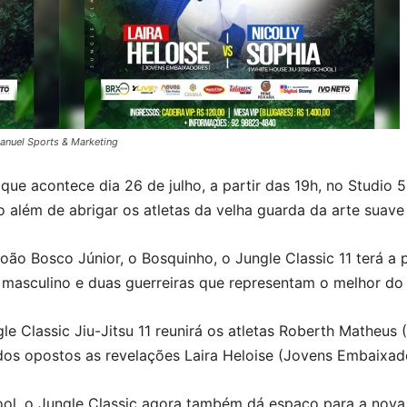
anuel Sports & Marketing
, que acontece dia 26 de julho, a partir das 19h, no Studio
to além de abrigar os atletas da velha guarda da arte sua
o Bosco Júnior, o Bosquinho, o Jungle Classic 11 terá a 
o masculino e duas guerreiras que representam o melhor do
 Classic Jiu-Jitsu 11 reunirá os atletas Roberth Matheus (
ados opostos as revelações Laira Heloise (Jovens Embaixad
hool, o Jungle Classic agora também dá espaço para a nova