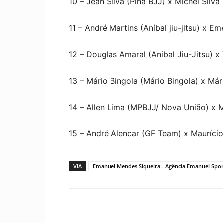
10 – Jean Silva (Pina BJJ) x Michel Silva 
11 – André Martins (Aníbal jiu-jitsu) x 
12 – Douglas Amaral (Anibal Jiu-Jitsu) x
13 – Mário Bingola (Mário Bingola) x Már
14 – Allen Lima (MPBJJ/ Nova União) x 
15 – André Alencar (GF Team) x Mauríci
VIA
Emanuel Mendes Siqueira - Agência Emanuel Spor
Compartilhar