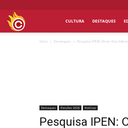
Chumbo
CULTURA
DESTAQUES
E
Início
Destaques
Pesquisa IPEN: Omar Aziz lidera
Grosso
Destaques
Eleições 2026
Notícias
Pesquisa IPEN: O