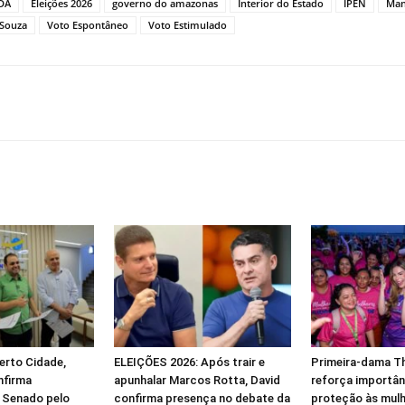
DA
Eleições 2026
governo do amazonas
Interior do Estado
IPEN
Man
 Souza
Voto Espontâneo
Voto Estimulado
erto Cidade,
ELEIÇÕES 2026: Após trair e
Primeira-dama T
nfirma
apunhalar Marcos Rotta, David
reforça importân
 Senado pelo
confirma presença no debate da
proteção às mulh