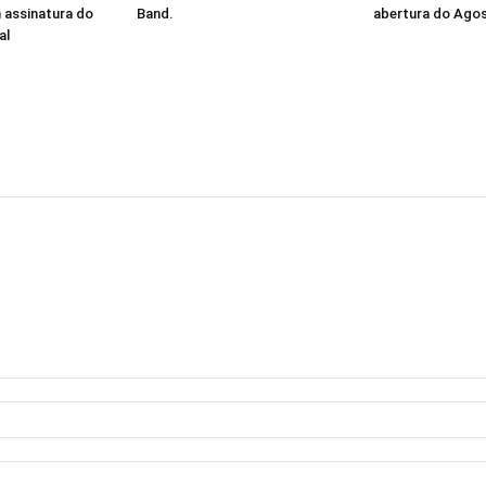
assinatura do
Band.
abertura do Agos
al