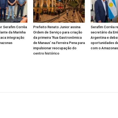
r Serafim Corrêa
Prefeito Renato Junior assina
Serafim Corrêa r
ante da Marinha
Ordem de Serviço para criação
secretário da Em
taca integração
da primeira ‘Rua Gastronômica
Argentina e deba
mazonas
de Manaus’ na Ferreira Pena para
oportunidades d
impulsionar reocupação do
com o Amazonas
centro histórico