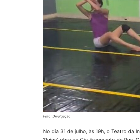
Foto: Divulgação
No dia 31 de julho, às 19h, o Teatro da 
‘Ruína’, obra da Cia Fragmento de Rua. 