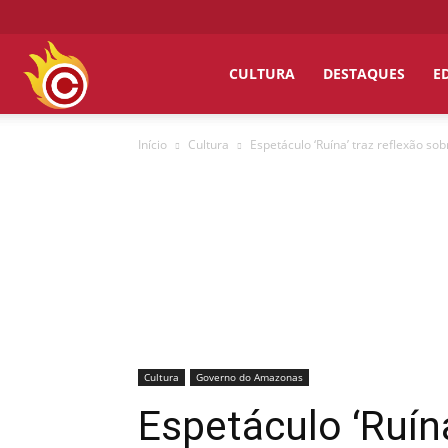
Chumbo
CULTURA
DESTAQUES
E
Início
Cultura
Espetáculo ‘Ruína’ traz reflexão s
Grosso
Cultura
Governo do Amazonas
Espetáculo ‘Ruín