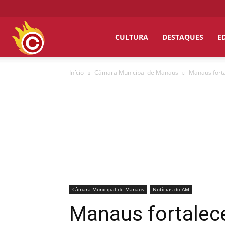
Chumbo
CULTURA
DESTAQUES
E
Início
Câmara Municipal de Manaus
Manaus fortal
Grosso
Câmara Municipal de Manaus
Notícias do AM
Manaus fortalece