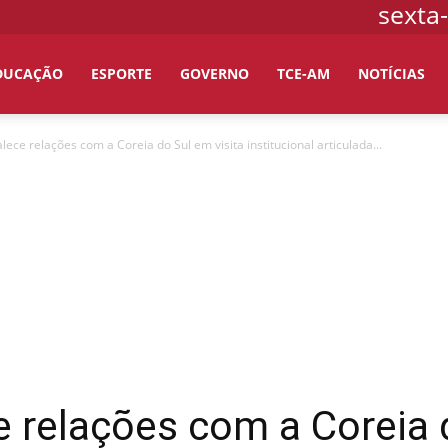
sexta-
DUCAÇÃO
ESPORTE
GOVERNO
TCE-AM
NOTÍCIAS
ece relações com a Coreia do Sul em visita institucional articulada...
 relações com a Coreia d