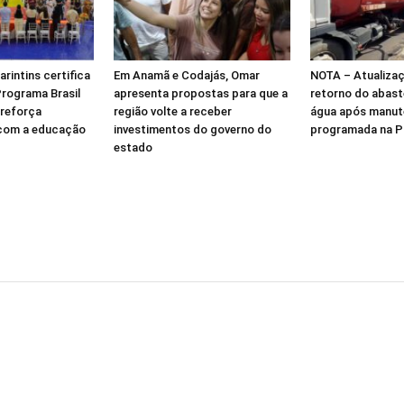
arintins certifica
Em Anamã e Codajás, Omar
NOTA – Atualiza
Programa Brasil
apresenta propostas para que a
retorno do abas
 reforça
região volte a receber
água após manu
com a educação
investimentos do governo do
programada na P
estado