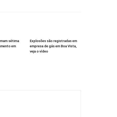
rmam sétima
Explosões são registradas em
amento em
empresa de gás em Boa Vista,
veja o vídeo