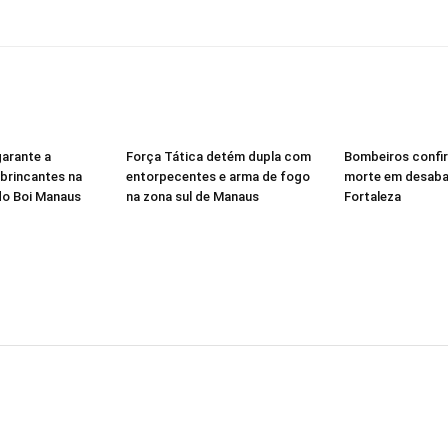
garante a
Força Tática detém dupla com
Bombeiros confi
brincantes na
entorpecentes e arma de fogo
morte em desab
 do Boi Manaus
na zona sul de Manaus
Fortaleza