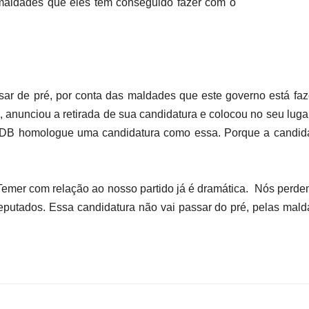
 maldades que eles tem conseguido fazer com o
ssar de pré, por conta das maldades que este governo está fa
, anunciou a retirada de sua candidatura e colocou no seu luga
MDB homologue uma candidatura como essa. Porque a candida
Temer com relação ao nosso partido já é dramática. Nós perde
tados. Essa candidatura não vai passar do pré, pelas mald