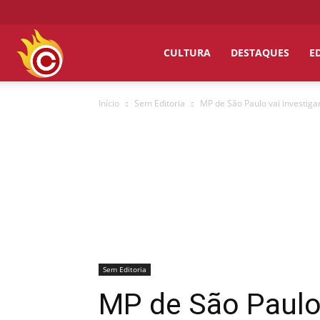
Chumbo
CULTURA
DESTAQUES
E
Início
Sem Editoria
MP de São Paulo vai investiga
Grosso
Sem Editoria
MP de São Paulo 