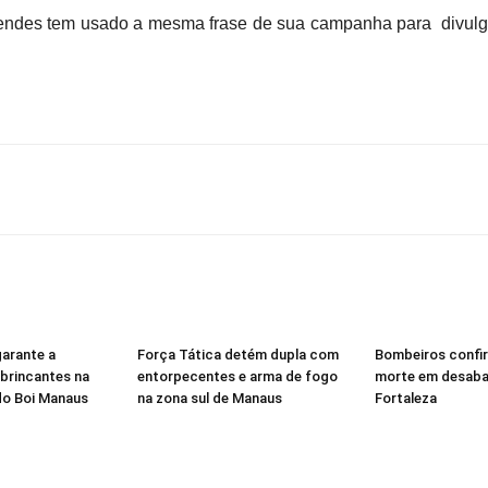
des tem usado a mesma frase de sua campanha para divulgar
garante a
Força Tática detém dupla com
Bombeiros confi
brincantes na
entorpecentes e arma de fogo
morte em desab
 do Boi Manaus
na zona sul de Manaus
Fortaleza