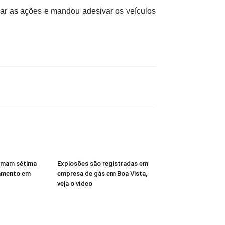
 as ações e mandou adesivar os veículos
rmam sétima
Explosões são registradas em
amento em
empresa de gás em Boa Vista,
veja o vídeo