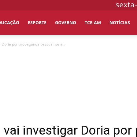
sexta-
DUCAÇÃO
ESPORTE
GOVERNO
TCE-AM
NOTÍCIAS
r Doria por propaganda pessoal, se a...
vai investigar Doria po