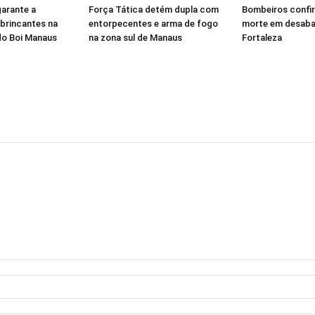
garante a
Força Tática detém dupla com
Bombeiros confi
brincantes na
entorpecentes e arma de fogo
morte em desab
 do Boi Manaus
na zona sul de Manaus
Fortaleza