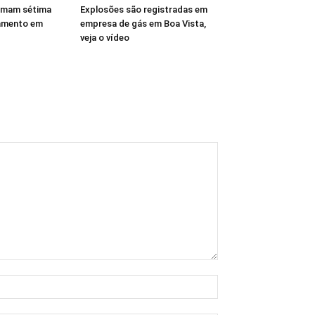
rmam sétima
Explosões são registradas em
amento em
empresa de gás em Boa Vista,
veja o vídeo