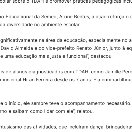
scolar sobre o TDAH e promover práticas pedagógicas inclu
ão Educacional da Semed, Arone Bentes, a ação reforça o
da diversidade no ambiente escolar.
ignificativamente na área da educação, especialmente no 
David Almeida e do vice-prefeito Renato Júnior, junto à equ
e uma educação mais justa e funcional”, destacou.
is de alunos diagnosticados com TDAH, como Jamille Pere
 municipal Hiran Ferreira desde os 7 anos. Ela compartilho
.
de o início, ele sempre teve o acompanhamento necessário.
no e saibam como lidar com ele”, relatou.
tusiasmo das atividades, que incluíram dança, brincadeir