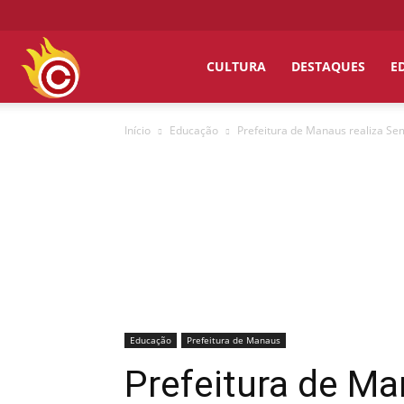
Chumbo
CULTURA
DESTAQUES
E
Início
Educação
Prefeitura de Manaus realiza S
Grosso
Educação
Prefeitura de Manaus
Prefeitura de M