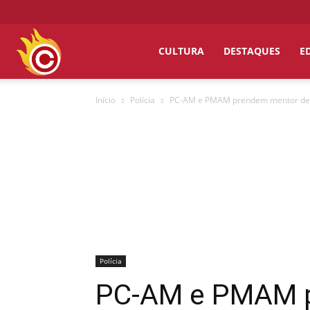
Chumbo
CULTURA
DESTAQUES
E
Início
Polícia
PC-AM e PMAM prendem mentor de ro
Grosso
Polícia
PC-AM e PMAM p