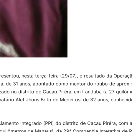
esentou, nesta terça-feira (29/07), o resultado da Operaç
ima, de 31 anos, apontado como mentor do roubo de aprox
lizado no distrito de Cacau Pirêra, em Iranduba (a 27 quil
atário Alef Jhons Brito de Medeiros, de 32 anos, conhecido
ciamento Integrado (PPI) do distrito de Cacau Pirêra, com 
 quilômetros de Manaus), da 29ª Companhia Interativa de Po