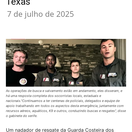
Texas
7 de julho de 2025
As operações de busca e salvamento estão em andamento, eles disseram, e
há uma resposta completa dos socorristas locais, estaduais e
nacionais."Continuamos a ter centenas de policiais, delegados e equipe de
apoio trabalhando em todos os aspectos desta emergência, juntamente com
recursos aéreos, aquáticos, K9 e outros, conduzindo buscas e resgates", disse
o gabinete do xerife.
Um nadador de resgate da Guarda Costeira dos