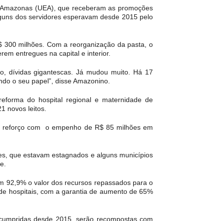
o Amazonas (UEA), que receberam as promoções
 Alguns dos servidores esperavam desde 2015 pelo
R$ 300 milhões. Com a reorganização da pasta, o
m entregues na capital e interior.
o, dívidas gigantescas. Já mudou muito. Há 17
ndo o seu papel”, disse Amazonino.
eforma do hospital regional e maternidade de
 novos leitos.
m reforço com o empenho de R$ 85 milhões em
hões, que estavam estagnados e alguns municípios
e.
m 92,9% o valor dos recursos repassados para o
o de hospitais, com a garantia de aumento de 65%
m cumpridas desde 2015, serão recompostas com