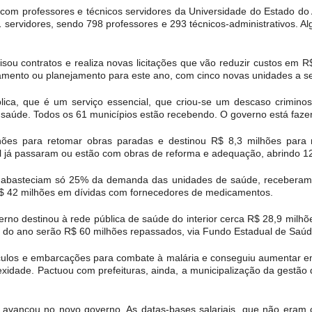
om professores e técnicos servidores da Universidade do Estado d
91 servidores, sendo 798 professores e 293 técnicos-administrativos.
sou contratos e realiza novas licitações que vão reduzir custos em 
ento ou planejamento para este ano, com cinco novas unidades a sere
lica, que é um serviço essencial, que criou-se um descaso criminos
saúde. Todos os 61 municípios estão recebendo. O governo está faze
ões para retomar obras paradas e destinou R$ 8,3 milhões para r
 já passaram ou estão com obras de reforma e adequação, abrindo 121
e abasteciam só 25% da demanda das unidades de saúde, recebera
 42 milhões em dívidas com fornecedores de medicamentos.
erno destinou à rede pública de saúde do interior cerca R$ 28,9 mil
l do ano serão R$ 60 milhões repassados, via Fundo Estadual de Saúd
ículos e embarcações para combate à malária e conseguiu aumentar e
exidade. Pactuou com prefeituras, ainda, a municipalização da gestã
 avançou no novo governo. As datas-bases salariais, que não era