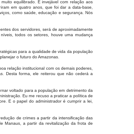
 muito equilibrado. É invejável com relação aos
iram em quatro anos, que foi dar a data-base,
erviços, como saúde, educação e segurança. Nós
entes dos servidores, será de aproximadamente
s níveis, todos os setores, houve uma mudança
tratégicas para a qualidade de vida da população
 planejar o futuro do Amazonas.
boa relação institucional com os demais poderes,
. Desta forma, ele reiterou que não cederá a
ernar voltado para a população em detrimento da
nistração. Eu me recuso a praticar a política de
re. E o papel do administrador é cumprir a lei,
dução de crimes a partir da intensificação das
e Manaus, a partir da revitalização da frota de