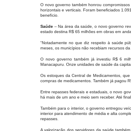
O novo governo também honrou compromissos c
horizontais e verticais. Foram beneficiados 1.0
benefício.
Saúde
– Na área da saúde, o novo governo revi
estado destina R$ 65 milhões em obras em andam
“Notadamente no que diz respeito à saúde púb
meses, os municípios não recebiam recursos da 
O novo governo também já investiu R$ 6 milh
Manacapuru. Onze unidades de saúde da capital
Os estoques da Central de Medicamentos, qu
compras de medicamentos. Também já pagou R$
Entre repasses federais e estaduais, o novo gov
há mais de um ano e meio sem receber. Até fina
Também para o interior, o governo entregou ve
interior para atendimento de média e alta compl
repasses.
A valorização dos servidores da saúde também