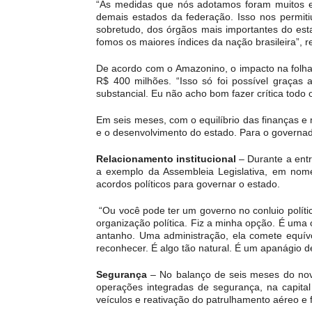
“As medidas que nós adotamos foram muitos efic
demais estados da federação. Isso nos permit
sobretudo, dos órgãos mais importantes do est
fomos os maiores índices da nação brasileira”, r
De acordo com o Amazonino, o impacto na folh
R$ 400 milhões. “Isso só foi possível graças
substancial. Eu não acho bom fazer crítica todo
Em seis meses, com o equilíbrio das finanças e 
e o desenvolvimento do estado. Para o governado
Relacionamento institucional
– Durante a entr
a exemplo da Assembleia Legislativa, em nom
acordos políticos para governar o estado.
“Ou você pode ter um governo no conluio políti
organização política. Fiz a minha opção. É uma 
antanho. Uma administração, ela comete equívoc
reconhecer. É algo tão natural. É um apanágio
Segurança
– No balanço de seis meses do novo
operações integradas de segurança, na capital 
veículos e reativação do patrulhamento aéreo e fl