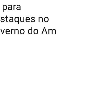
 para
estaques no
overno do Am