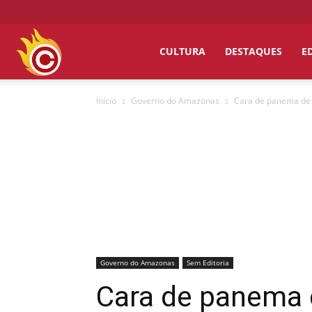
Chumbo
CULTURA
DESTAQUES
E
Início
Governo do Amazonas
Cara de panema de B
Grosso
Governo do Amazonas
Sem Editoria
Cara de panema 