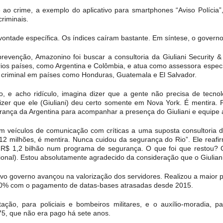
o crime, a exemplo do aplicativo para smartphones “Aviso Polícia”,
riminais.
 vontade específica. Os índices caíram bastante. Em síntese, o governo 
revenção, Amazonino foi buscar a consultoria da Giuliani Security &
vários países, como Argentina e Colômbia, e atua como assessora espe
a criminal em países como Honduras, Guatemala e El Salvador.
o, e acho ridículo, imagina dizer que a gente não precisa de tecno
dizer que ele (Giuliani) deu certo somente em Nova York. É mentira
rança da Argentina para acompanhar a presença do Giuliani e equipe
 veículos de comunicação com críticas a uma suposta consultoria de
2 milhões, é mentira. Nunca cuidou da segurança do Rio”. Ele reafir
o R$ 1,2 bilhão num programa de segurança. O que foi que restou? C
cional). Estou absolutamente agradecido da consideração que o Giulia
o governo avançou na valorização dos servidores. Realizou a maior pr
4,20% com o pagamento de datas-bases atrasadas desde 2015.
o, para policiais e bombeiros militares, e o auxílio-moradia, par
75, que não era pago há sete anos.