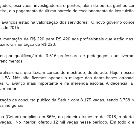
dos, escrivães, investigadores e peritos, além de outros ganhos co
reira, e o pagamento da última parcela do escalonamento da instituição
 avanços estão na valorização dos servidores. O novo governo conced
esde 2015.
limentação de R$ 220 para R$ 420 aos profissionais que estão nas 
xílio-alimentação de R$ 220.
ões por qualificação de 3.516 professores e pedagogos, que tiveram
vencimentos.
rofissionais que faziam cursos de mestrado, doutorado. Hoje, nosso
UEA. Nós não fizemos apenas o milagre das datas-bases atrasada
as. O avanço mais importante é na merenda escolar. A decência, a
vernador.
zação de concurso público da Seduc com 8.175 vagas, sendo 5.758 mil 
es indígenas.
 (Cetam) ampliou em 86%, no primeiro trimestre de 2018, a oferta 
4 vagas. No interior, ofertou 12 mil vagas nesse período. Em todo o 