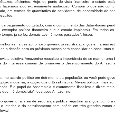
azes, eficientes. Hoje, do ponto de vista financeiro, o estado está
iu fazermos algo extremamente audacioso. Cumprir o que não cumpr
ado, em termos de quantitativo de servidores, de necessidade de s
essaltou.
a de pagamento do Estado, com o cumprimento das datas-bases pend
 a exemplar política financeira que o estado implantou. Em todos o
 o tempo, já se fez demais aos números passados”, frisou.
melhorias na gestão, o novo governo já registra avanços em áreas es
r, o desafio para os próximos meses será consolidar as conquistas e
evista coletiva, Amazonino ressaltou a importância de se manter uma 
e do interesse comum de promover o desenvolvimento do Amazonas
co, no acordo político em detrimento da população, ou você pode gov
opção moderna, a opção que o Brasil inspira. Menos política, mais admi
os. E o papel da Assembleia é exatamente fiscalizar e dizer: melho
 de quem é democrata”, destacou Amazonino.
 governo, a área de segurança pública registrou avanços, como a re
e interior, e do patrulhamento comunitário em três grandes zonas d
uvial.