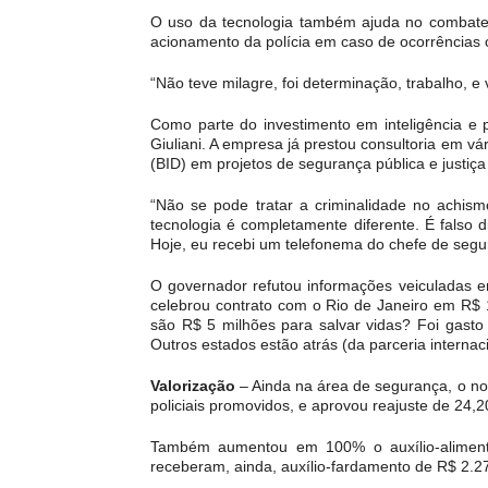
O uso da tecnologia também ajuda no combate a
acionamento da polícia em caso de ocorrências c
“Não teve milagre, foi determinação, trabalho, e
Como parte do investimento em inteligência e p
Giuliani. A empresa já prestou consultoria em 
(BID) em projetos de segurança pública e justiç
“Não se pode tratar a criminalidade no achism
tecnologia é completamente diferente. É falso 
Hoje, eu recebi um telefonema do chefe de segu
O governador refutou informações veiculadas em
celebrou contrato com o Rio de Janeiro em R$ 1
são R$ 5 milhões para salvar vidas? Foi gast
Outros estados estão atrás (da parceria interna
Valorização
– Ainda na área de segurança, o nov
policiais promovidos, e aprovou reajuste de 2
Também aumentou em 100% o auxílio-alimentaçã
receberam, ainda, auxílio-fardamento de R$ 2.2