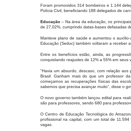
Foram promovidos 314 bombeiros e 1.144 delega
Polícia Civil, beneficiando 188 delegados de car
Educação
– Na área da educação, os principais
de 27,02%, cumprindo datas-bases defasadas d
Manteve plano de saúde e aumentou o auxílio-a
Educação (Seduc) também voltaram a receber au
Entre os benefícios estão, ainda, as progress
conquistando reajustes de 12% a 55% em seus 
“Havia um absurdo, descaso, com relação aos p
Brasil. Ganham mais do que um professor da 
começamos as recuperações físicas das escol
sabemos que precisa avançar muito”, disse o go
O novo governo também lançou edital para reali
são para professores, sendo 680 para professor
O Centro de Educação Tecnológica do Amazonas
profissional na capital, com um total de 11.59
vagas.