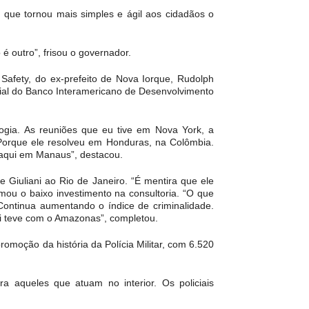
 que tornou mais simples e ágil aos cidadãos o
é outro”, frisou o governador.
 Safety, do ex-prefeito de Nova Iorque, Rudolph
cial do Banco Interamericano de Desenvolvimento
logia. As reuniões que eu tive em Nova York, a
. Porque ele resolveu em Honduras, na Colômbia.
 aqui em Manaus”, destacou.
 Giuliani ao Rio de Janeiro. “É mentira que ele
mou o baixo investimento na consultoria. “O que
ontinua aumentando o índice de criminalidade.
ni teve com o Amazonas”, completou.
omoção da história da Polícia Militar, com 6.520
a aqueles que atuam no interior. Os policiais