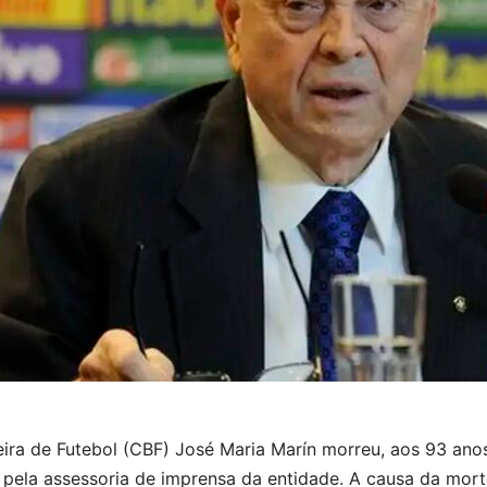
eira de Futebol (CBF) José Maria Marín morreu, aos 93 an
 pela assessoria de imprensa da entidade. A causa da morte