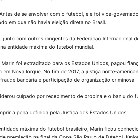
 Antes de se envolver com o futebol, ele foi vice-governad
o em que não havia eleição direta no Brasil.
, junto com outros dirigentes da Federação Internacional d
na entidade máxima do futebol mundial.
 Marin foi extraditado para os Estados Unidos, pagou fian
 em Nova Iorque. No fim de 2017, a justiça norte-america
 fraude bancária e participação de organização criminosa.
iderou culpado por recebimento de propina e o baniu do fu
mprir a pena definida pela Justiça dos Estados Unidos.
tidade máxima do futebol brasileiro, Marin ficou conhec
de premiação na final da Copa São Paulo de Futebol Júnio