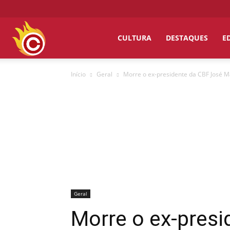
Chumbo
CULTURA
DESTAQUES
E
Início
Geral
Morre o ex-presidente da CBF José M
Grosso
Geral
Morre o ex-presi