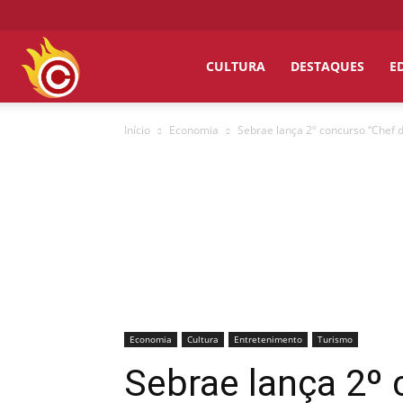
Chumbo
CULTURA
DESTAQUES
E
Início
Economia
Sebrae lança 2º concurso “Chef da
Grosso
Economia
Cultura
Entretenimento
Turismo
Sebrae lança 2º c