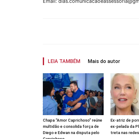
Email: dias.comunicacaoeassessoria@gm
Compartilhar
LEIA TAMBÉM
Mais do autor
Chapa “Amor Caprichoso” reúne
Ex-atriz de po
multidão e consolida força de
ex-pelada da P
Diego e Edwan na disputa pelo
treta nas redes
Caprichoso