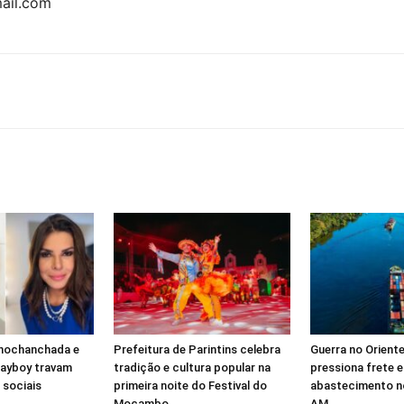
ail.com
rnochanchada e
Prefeitura de Parintins celebra
Guerra no Orient
layboy travam
tradição e cultura popular na
pressiona frete e
 sociais
primeira noite do Festival do
abastecimento no
Mocambo
AM