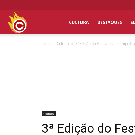
Chumbo
CULTURA
DESTAQUES
E
Início
Cultura
3ª Edição do Festival das Campeãs 
Grosso
Cultura
3ª Edição do Fes