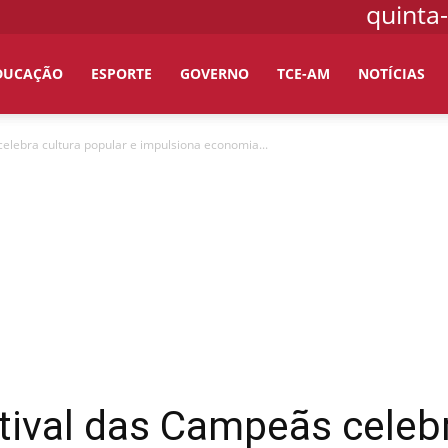
quinta-
DUCAÇÃO
ESPORTE
GOVERNO
TCE-AM
NOTÍCIAS
celebra cultura popular e impulsiona economia...
tival das Campeãs celebr